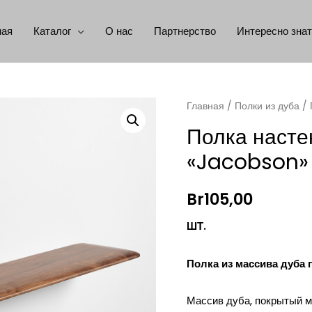
ная
Каталог
О нас
Партнерство
Интересно зна
Главная
/
Полки из дуба
/ 
Полка насте
«Jacobson»
Br
105,00
ШТ.
Полка из массива дуба 
Массив дуба, покрытый м