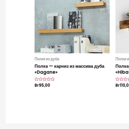
Полки из дуба
Полки и
Полка — карниз из массива дуба
Полка
«Dagane»
«Hiba
Br
95,00
Br
110,
О
О
ц
ц
е
е
н
н
к
к
а
а
0
0
и
и
з
з
5
5