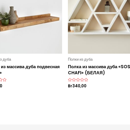
з дуба
Полки из дуба
 из массива дуба подвесная
Полка из массива дуба «SOS
»
CHAFI» (БЕЛАЯ)
00
Br
340,00
О
ц
е
н
к
а
0
и
з
5