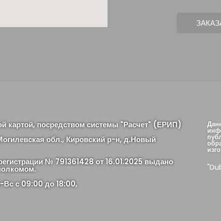
ой картой, посредством системы "Расчет" (ЕРИП)
Дан
инф
пуб
огилевская обл., Кировский р-н, д.Новый
обр
изго
регистрации № 791361428 от 16.01.2025 выдано
"Du
полкомом.
Вс с 09:00 до 18:00,