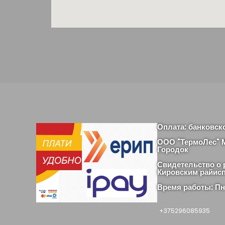
Оплата: банковск
ООО "ТермоЛес" М
Городок
Свидетельство о 
Кировским райис
Время работы: Пн-
+375296085935