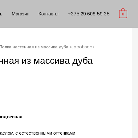
ть
Магазин
Контакты
+375 29 608 59 35
0
Полка настенная из массива дуба «Jacobson»
нная из массива дуба
подвесная
аслом, с естественными оттенками