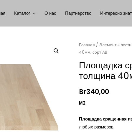
ная
Каталог
О нас
Партнерство
Интересно зна
Главная
/
Элементы лестн
40мм, сорт AB
Площадка ср
толщина 40м
Br
340,00
М2
Площадка сращенная из
любых размеров.