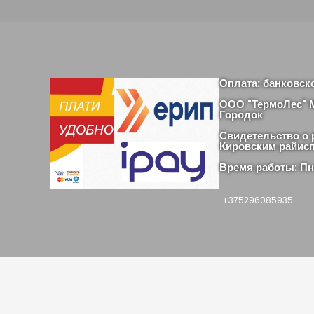
Оплата: банковск
ООО "ТермоЛес" М
Городок
Свидетельство о 
Кировским райис
Время работы: Пн-
+375296085935