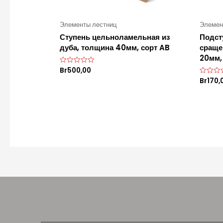
Элементы лестниц
Элемен
Ступень цельноламельная из
Подст
дуба, толщина 40мм, сорт AB
сраще
20мм,
Br
500,00
О
ц
Br
170,
О
е
ц
н
е
к
н
а
к
0
а
и
0
з
и
5
з
5