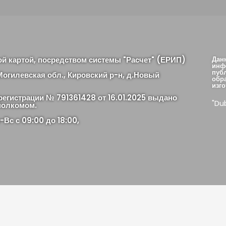
ой картой, посредством системы "Расчет" (ЕРИП)
Дан
инф
пуб
огилевская обл., Кировский р-н, д.Новый
обр
изго
регистрации № 791361428 от 16.01.2025 выдано
"Du
полкомом.
Вс с 09:00 до 18:00,