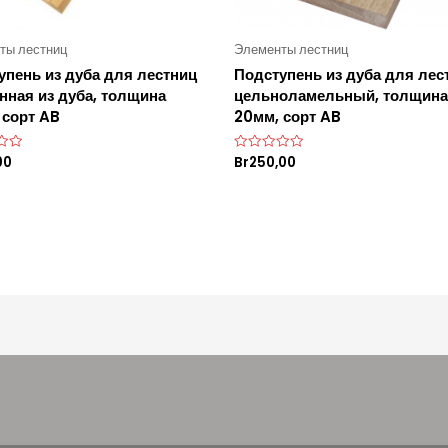
ты лестниц
Элементы лестниц
упень из дуба для лестниц
Подступень из дуба для лес
нная из дуба, толщина
цельноламельный, толщина
 сорт AB
20мм, сорт AB
00
Br
250,00
О
ц
е
н
к
а
0
и
з
5