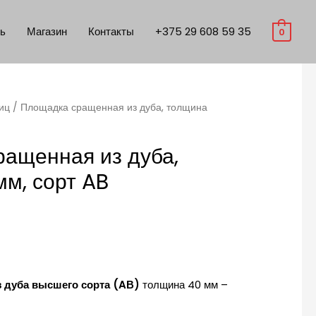
ть
Магазин
Контакты
+375 29 608 59 35
0
иц
/ Площадка сращенная из дуба, толщина
ащенная из дуба,
м, сорт AB
 дуба высшего сорта (AВ)
толщина 40 мм –