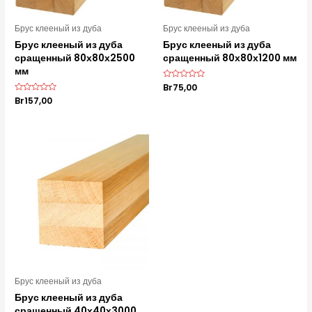
Брус клееный из дуба
Брус клееный из дуба
Брус клееный из дуба
Брус клееный из дуба
сращенный 80х80х2500
сращенный 80х80х1200 мм
мм
О
Br
75,00
ц
О
Br
157,00
е
ц
н
е
к
н
а
к
0
а
и
0
з
и
5
з
5
Брус клееный из дуба
Брус клееный из дуба
сращенный 40х40х3000